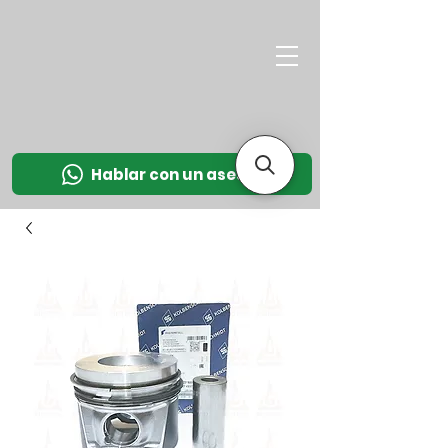
M
OT
CO
L
Hablar con un asesor