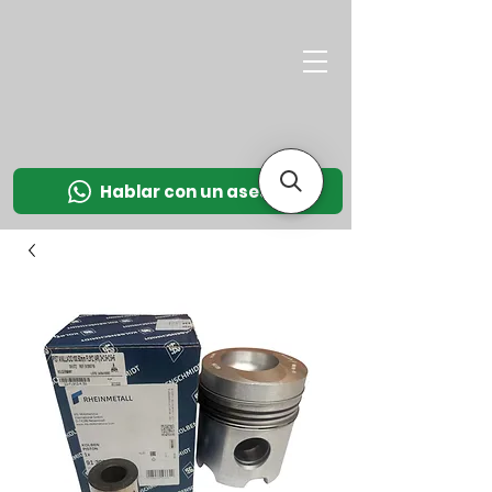
M
OT
CO
L
Hablar con un asesor