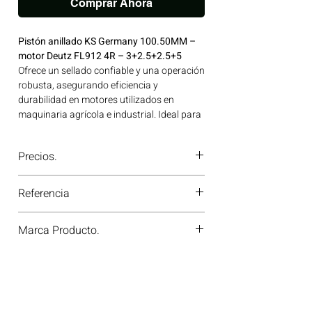
Comprar Ahora
Pistón anillado KS Germany 100.50MM –
motor Deutz FL912 4R – 3+2.5+2.5+5
Ofrece un sellado confiable y una operación
robusta, asegurando eficiencia y
durabilidad en motores utilizados en
maquinaria agrícola e industrial. Ideal para
aplicaciones en maquinaria agrícola,
construcción, minería y generación de
Precios.
energía disponible en Bogotá, Colombia.
Consíguelo ahora en Motores Colombia.
¿Tienes dudas o no te deja comprar?
Referencia
Contáctanos al
PBX 310 418 0594
—
nuestros asesores te confirmarán
91395710
disponibilidad, precios y descuentos
Marca Producto.
especiales. ¡En Motores Colombia siempre
hay una solución diésel para ti!
KS GERMANY