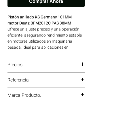
Comprar Ahora
Pistón anillado KS Germany 101MM –
motor Deutz BFM2012C PAS 38MM
Ofrece un ajuste preciso y una operación
eficiente, asegurando rendimiento estable
en motores utilizados en maquinaria
pesada. Ideal para aplicaciones en
maquinaria agrícola, construcción, minería
y generación de energía disponible en
Precios.
Bogotá, Colombia. Consíguelo ahora en
Motores Colombia.
¿Tienes dudas o no te deja comprar?
Referencia
Contáctanos al
PBX 310 418 0594
—
nuestros asesores te confirmarán
40289600
disponibilidad, precios y descuentos
Marca Producto.
especiales. ¡En Motores Colombia siempre
hay una solución diésel para ti!
KS GERMANY