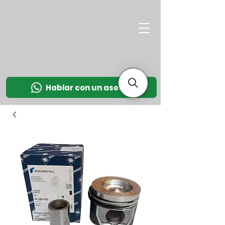
M
OT
CO
L
Hablar con un asesor