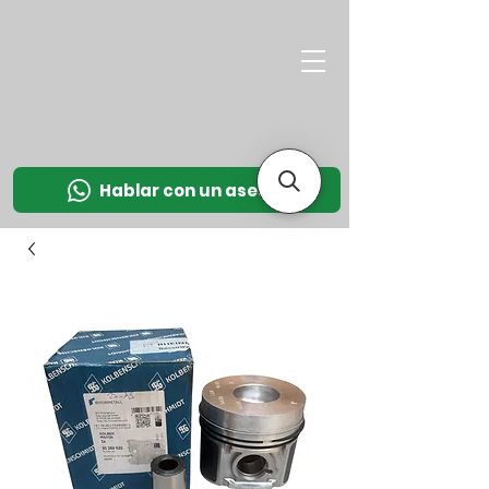
M
OT
CO
L
Hablar con un asesor