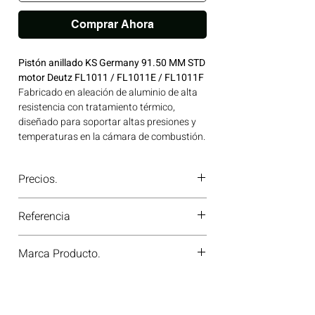
Comprar Ahora
Pistón anillado KS Germany 91.50 MM STD
motor Deutz FL1011 / FL1011E / FL1011F
Fabricado en aleación de aluminio de alta
resistencia con tratamiento térmico,
diseñado para soportar altas presiones y
temperaturas en la cámara de combustión.
Su perfil de falda optimizado reduce la
fricción y el desgaste del cilindro. Marca
Precios.
homologada KS GERMANY de reconocida
calidad, avalada para su uso en motores
¿Tienes dudas o no te deja comprar?
DEUTZ. Compatibilidad: SERIES 1011-2011
Referencia
Contáctanos al
PBX 310 418 0594
—
| Línea: DEUTZ Ideal para aplicaciones en
nuestros asesores te confirmarán
maquinaria agrícola, construcción, minería
91260620
disponibilidad, precios y descuentos
Marca Producto.
y generación de energía disponible en
especiales. ¡En Motores Colombia siempre
Bogotá, Colombia. Consíguelo ahora en
hay una solución diésel para ti!
KS GERMANY
Motores Colombia.