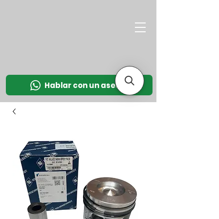
M
OT
CO
L
Hablar con un asesor