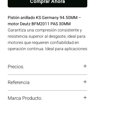
Comprar Ahora
Pistón anillado KS Germany 94.50MM –
motor Deutz BFM2011 PAS 30MM
Garantiza una compresión consistente y
resistencia superior al desgaste, ideal para
motores que requieren confiabilidad en
operación continua. Ideal para aplicaciones
en maquinaria agrícola, construcción,
minería y generación de energía disponible
Precios.
en Bogotá, Colombia. Consíguelo ahora en
Motores Colombia.
¿Tienes dudas o no te deja comprar?
Referencia
Contáctanos al
PBX 310 418 0594
—
nuestros asesores te confirmarán
40743620
disponibilidad, precios y descuentos
Marca Producto.
especiales. ¡En Motores Colombia siempre
hay una solución diésel para ti!
KS GERMANY