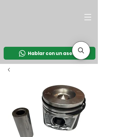
M
OT
CO
L
Hablar con un asesor