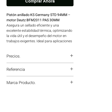
Comprar Ahora
Pistón anillado KS Germany STD 94MM –
motor Deutz BFM2011 PAS 30MM
Asegura un sellado eficiente y una
excelente estabilidad térmica, optimizando
la vida útil y el desempeño del motor en
trabajos exigentes. Ideal para aplicaciones
en maquinaria agrícola, construcción,
minería y generación de energía disponible
Precios.
en Bogotá, Colombia. Consíguelo ahora en
Motores Colombia.
¿Tienes dudas o no te deja comprar?
Referencia
Contáctanos al
PBX 310 418 0594
—
nuestros asesores te confirmarán
40743600-428672
disponibilidad, precios y descuentos
Marca Producto.
especiales. ¡En Motores Colombia siempre
hay una solución diésel para ti!
KS GERMANY