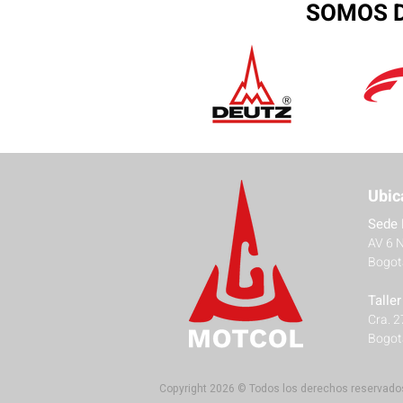
SOMOS D
Ubic
Sede 
AV 6 
Bogot
Talle
Cra. 
Bogot
Copyright 2026 © Todos los derechos reservado