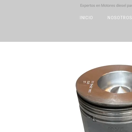
Expertos en Motores díesel p
M
OT
CO
L
INICIO
NOSOTRO