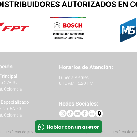
ISTRIBUIDORES AUTORIZADOS EN 
ación
Horarios de Atención:
Principal
Lunes a Viernes:
No.27B-37
8:10 AM - 5:20 PM
á, Colombia
r Especializado
Redes Sociales:
27 No. 5A-50
á, Colombia
Hablar con un asesor
s.
Políticas
de privacidad
Protección de datos personales
Política de d