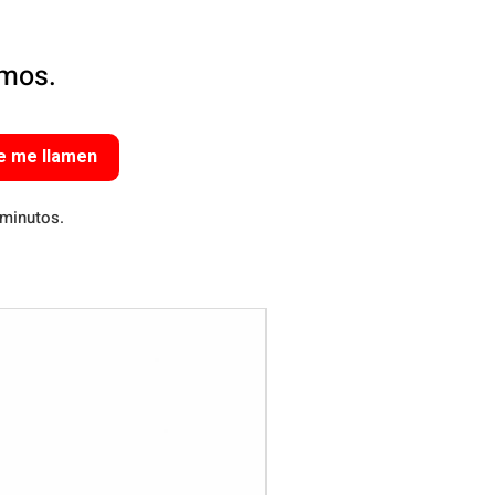
amos.
e me llamen
 minutos.