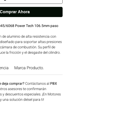
Comprar Ahora
4045/6068 Power Tech 106.5mm paso
 de aluminio de alta resistencia con
 diseñado para soportar altas presiones
 cámara de combustión. Su perfil de
e la fricción y el desgaste del cilindro.
ERSAN de reconocida calidad, avalada
res JOHN DEERE. Compatibilidad:
encia
Marca Producto.
12-4236 | Línea: JOHN DEERE Ideal
 maquinaria agrícola, construcción,
 de energía disponible en Bogotá,
e deja comprar?
Contáctanos al
PBX
o ahora en Motores Colombia.
tros asesores te confirmarán
os y descuentos especiales. ¡En Motores
una solución diésel para ti!