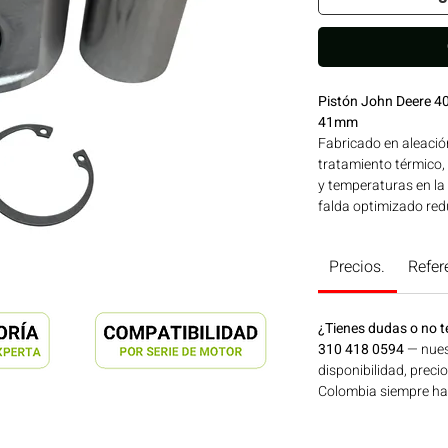
Pistón John Deere 
41mm
Fabricado en aleación
tratamiento térmico,
y temperaturas en la
falda optimizado reduc
Marca homologada P
para su uso en moto
Precios.
Refer
SERIES 4248-4203-42
para aplicaciones en
minería y generación
¿Tienes dudas o no t
Colombia. Consíguel
310 418 0594
— nues
disponibilidad, preci
Colombia siempre hay 