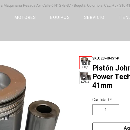
ara Maquinaria Pesada
Av. Calle 6 N° 27B-37 -
Bogotá, Colombia CEL:
+57 310 41
S
MOTORES
EQUIPOS
SERVICIO
TIEN
SKU: 23-4045T-P
Pistón Joh
Power Tec
41mm
Cantidad
*
Ag