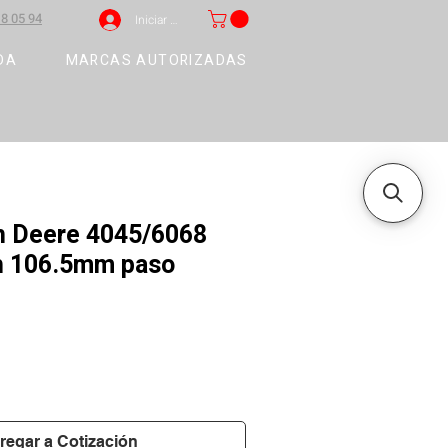
8 05 94
Iniciar sesión
DA
MARCAS AUTORIZADAS
n Deere 4045/6068
h 106.5mm paso
regar a Cotización