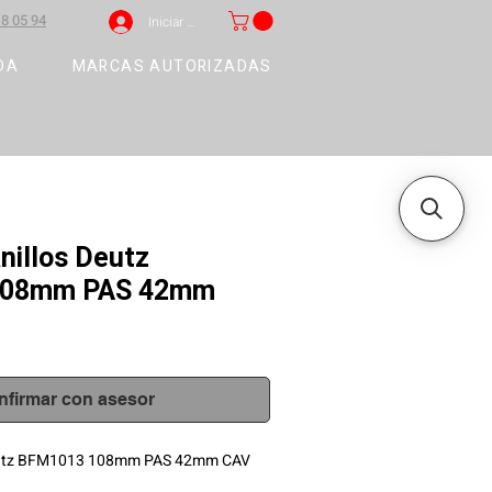
8 05 94
Iniciar sesión
DA
MARCAS AUTORIZADAS
anillos Deutz
108mm PAS 42mm
nfirmar con asesor
 Deutz BFM1013 108mm PAS 42mm CAV