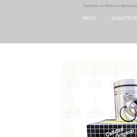
Expertos en Motores díesel p
M
OT
CO
L
INICIO
NOSOTRO