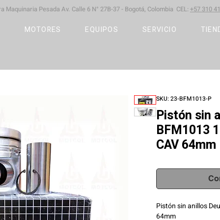
ara Maquinaria Pesada
Av. Calle 6 N° 27B-37 -
Bogotá, Colombia CEL:
+57 310 41
S
MOTORES
EQUIPOS
SERVICIO
TIEN
SKU: 23-BFM1013-P
Pistón sin 
BFM1013 
CAV 64mm
Co
Pistón sin anillos
64mm