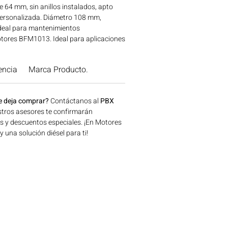
 64 mm, sin anillos instalados, apto
personalizada. Diámetro 108 mm,
deal para mantenimientos
tores BFM1013. Ideal para aplicaciones
la, construcción, minería y generación
e en Bogotá, Colombia. Consíguelo
encia
Marca Producto.
lombia.
e deja comprar?
Contáctanos al
PBX
tros asesores te confirmarán
os y descuentos especiales. ¡En Motores
una solución diésel para ti!