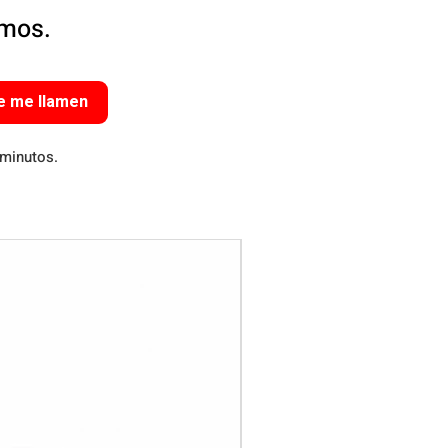
amos.
e me llamen
 minutos.