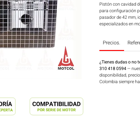
Pistón con cavidad de
para configuración 
pasador de 42 mm, i
especializados en mo
en maquinaria agríco
de energía disponibl
Precios.
Refer
ahora en Motores Co
¿Tienes dudas o no t
310 418 0594
— nues
disponibilidad, preci
Colombia siempre hay 