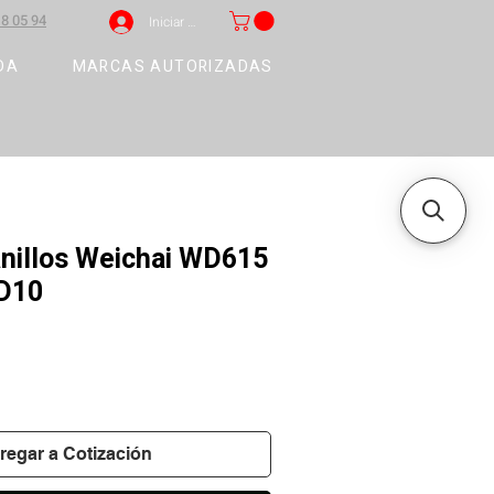
8 05 94
Iniciar sesión
DA
MARCAS AUTORIZADAS
anillos Weichai WD615
D10
regar a Cotización