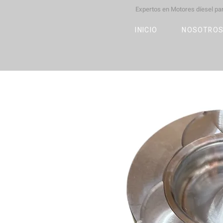
Expertos en Motores díesel p
M
OT
CO
L
INICIO
NOSOTRO