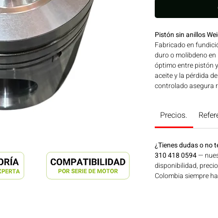
Pistón sin anillos 
Fabricado en fundici
duro o molibdeno en l
óptimo entre pistón 
aceite y la pérdida d
controlado asegura ro
WEICHAI ORIGINAL q
exactos a las especif
Precios.
Refer
SERIES WD-WP | Línea
maquinaria agrícola,
energía disponible e
¿Tienes dudas o no t
en Motores Colombia
310 418 0594
— nues
disponibilidad, preci
Colombia siempre hay 