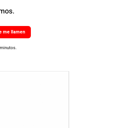
amos.
e me llamen
 minutos.