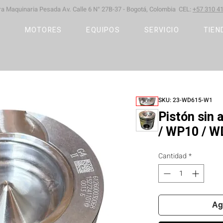
ara Maquinaria Pesada
Av. Calle 6 N° 27B-37 -
Bogotá, Colombia CEL:
+57 310 41
S
MOTORES
EQUIPOS
SERVICIO
TIEN
SKU: 23-WD615-W1
Pistón sin 
/ WP10 / W
Cantidad
*
Ag