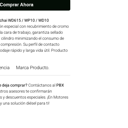
Comprar Ahora
Weichai WD615 / WP10 / WD10
ón especial con recubrimiento de cromo
a cara de trabajo, garantiza sellado
y cilindro minimizando el consumo de
e compresión. Su perfil de contacto
daje rápido y larga vida útil. Producto
ue garantiza ajuste y desempeño
icaciones de fábrica. Compatibilidad:
encia
Marca Producto.
: WEICHAI Ideal para aplicaciones en
 construcción, minería y generación de
n Bogotá, Colombia. Consíguelo ahora
e deja comprar?
Contáctanos al
PBX
.
tros asesores te confirmarán
os y descuentos especiales. ¡En Motores
una solución diésel para ti!