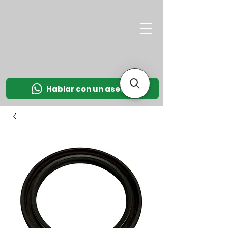
M
OT
CO
L
Hablar con un asesor