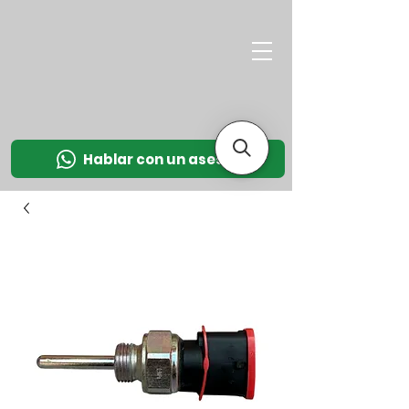
M
OT
CO
L
Hablar con un asesor