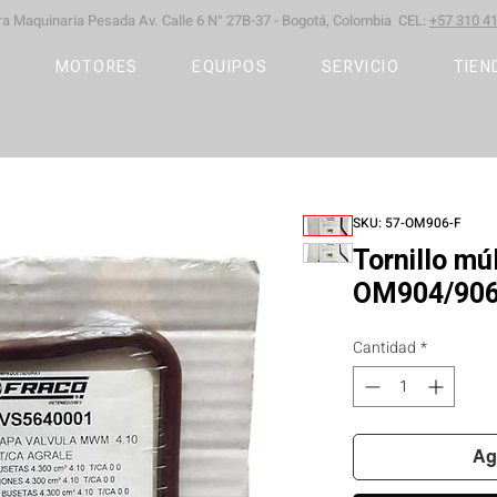
ara Maquinaria Pesada
Av. Calle 6 N° 27B-37 -
Bogotá, Colombia CEL:
+57 310 41
S
MOTORES
EQUIPOS
SERVICIO
TIEN
SKU: 57-OM906-F
Tornillo m
OM904/906
Cantidad
*
Ag