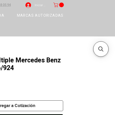
8 05 94
Iniciar sesión
DA
MARCAS AUTORIZADAS
últiple Mercedes Benz
/924
regar a Cotización