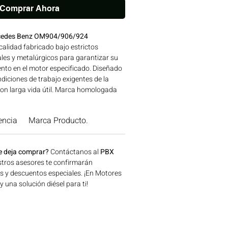
Comprar Ahora
ercedes Benz OM904/906/924
alidad fabricado bajo estrictos
les y metalúrgicos para garantizar su
nto en el motor especificado. Diseñado
diciones de trabajo exigentes de la
on larga vida útil. Marca homologada
alidad, avalada para su uso en motores
atibilidad: SERIES 900 | Línea:
encia
Marca Producto.
 para aplicaciones en maquinaria
n, minería y generación de energía
, Colombia. Consíguelo ahora en
e deja comprar?
Contáctanos al
PBX
tros asesores te confirmarán
os y descuentos especiales. ¡En Motores
una solución diésel para ti!