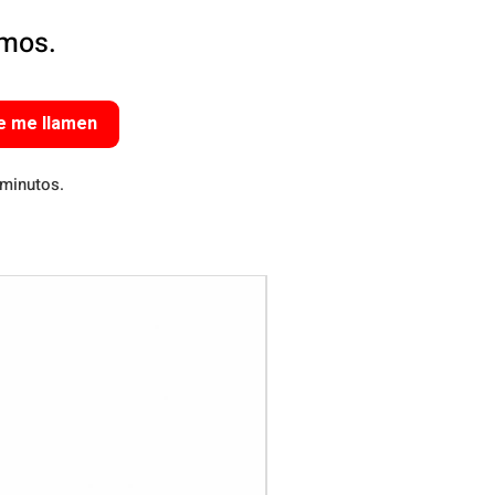
amos.
e me llamen
 minutos.