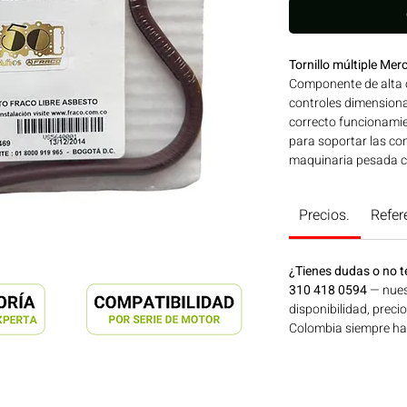
Tornillo múltiple M
Componente de alta c
controles dimensiona
correcto funcionamie
para soportar las con
maquinaria pesada c
FEBI de reconocida c
MERCEDES BENZ. Comp
Precios.
Refer
MERCEDES BENZ Ideal
agrícola, construcció
disponible en Bogotá
¿Tienes dudas o no t
Motores Colombia.
310 418 0594
— nues
disponibilidad, preci
Colombia siempre hay 