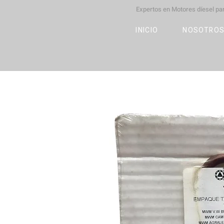
Expertos en Motores díesel p
M
OT
CO
L
INICIO
NOSOTRO