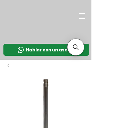
M
OT
CO
L
Hablar con un asesor