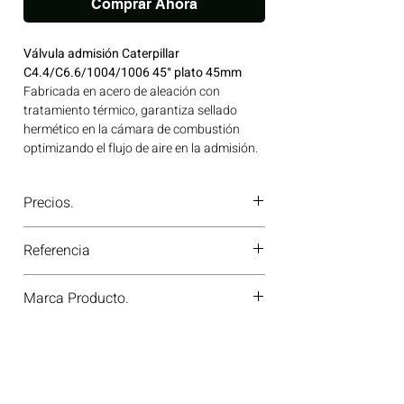
Comprar Ahora
Válvula admisión Caterpillar
C4.4/C6.6/1004/1006 45° plato 45mm
Fabricada en acero de aleación con
tratamiento térmico, garantiza sellado
hermético en la cámara de combustión
optimizando el flujo de aire en la admisión.
Resistente a altas temperaturas y cargas
cíclicas severas, prolonga la vida útil del
Precios.
tren de válvulas. Marca homologada
PERKINS de reconocida calidad, avalada
¿Tienes dudas o no te deja comprar?
para su uso en motores CAT.
Referencia
Contáctanos al
PBX 310 418 0594
—
Compatibilidad: SERIES C | Línea: CAT Ideal
nuestros asesores te confirmarán
para aplicaciones en maquinaria agrícola,
3142L071-061
disponibilidad, precios y descuentos
Marca Producto.
construcción, minería y generación de
especiales. ¡En Motores Colombia siempre
energía disponible en Bogotá, Colombia.
hay una solución diésel para ti!
PERKINS
Consíguelo ahora en Motores Colombia.