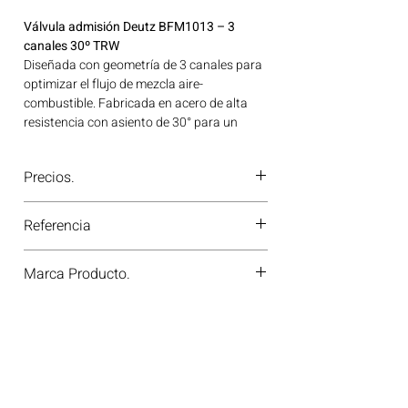
Válvula admisión Deutz BFM1013 – 3
canales 30º TRW
Diseñada con geometría de 3 canales para
optimizar el flujo de mezcla aire-
combustible. Fabricada en acero de alta
resistencia con asiento de 30° para un
sellado eficiente y duradero en motores
Deutz BFM1013. Ideal para aplicaciones en
Precios.
maquinaria agrícola, construcción, minería
y generación de energía disponible en
¿Tienes dudas o no te deja comprar?
Bogotá, Colombia. Consíguelo ahora en
Referencia
Contáctanos al
PBX 310 418 0594
—
Motores Colombia.
nuestros asesores te confirmarán
22221 / 85-1578
disponibilidad, precios y descuentos
Marca Producto.
especiales. ¡En Motores Colombia siempre
hay una solución diésel para ti!
TRW GERMANY