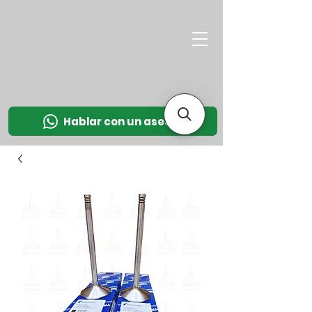
M
OT
CO
L
Hablar con un asesor