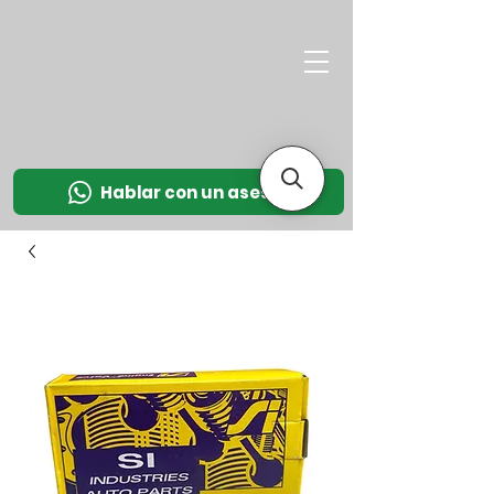
M
OT
CO
L
Hablar con un asesor