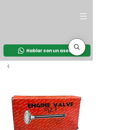
M
OT
CO
L
Hablar con un asesor