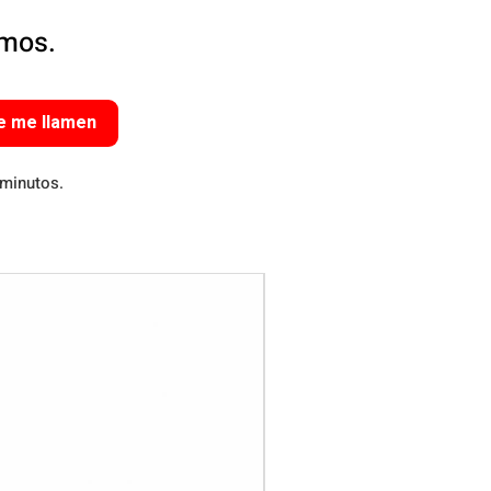
amos.
e me llamen
 minutos.