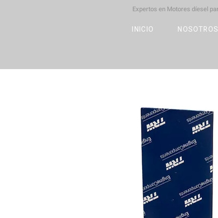
Expertos en Motores díesel p
M
OT
CO
L
INICIO
NOSOTRO