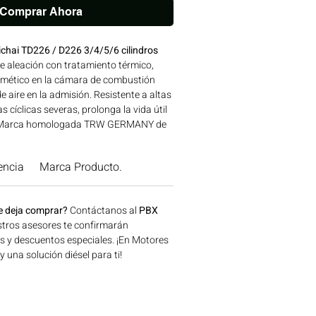
Comprar Ahora
chai TD226 / D226 3/4/5/6 cilindros
e aleación con tratamiento térmico,
rmético en la cámara de combustión
de aire en la admisión. Resistente a altas
 cíclicas severas, prolonga la vida útil
as. Marca homologada TRW GERMANY de
avalada para su uso en motores
idad: SERIES TD226 | Línea: WEICHAI
encia
Marca Producto.
es en maquinaria agrícola,
a y generación de energía disponible en
onsíguelo ahora en Motores Colombia.
e deja comprar?
Contáctanos al
PBX
tros asesores te confirmarán
os y descuentos especiales. ¡En Motores
una solución diésel para ti!