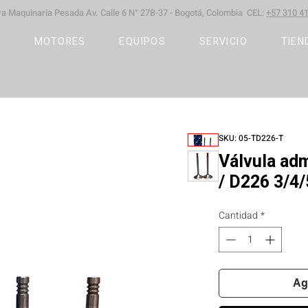
ara Maquinaria Pesada
Av. Calle 6 N° 27B-37 -
Bogotá, Colombia CEL:
+57 310 41
S
MOTORES
EQUIPOS
SERVICIO
TIEN
SKU: 05-TD226-T
Válvula ad
/ D226 3/4/
Cantidad
*
Ag