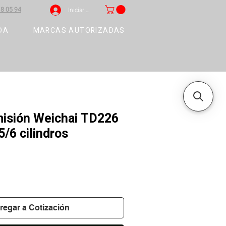
8 05 94
Iniciar sesión
DA
MARCAS AUTORIZADAS
misión Weichai TD226
5/6 cilindros
regar a Cotización