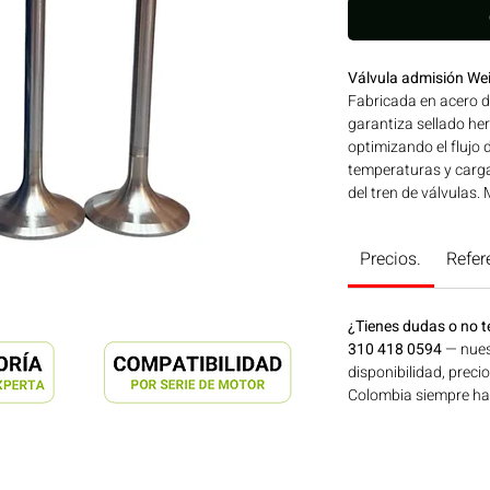
Válvula admisión Wei
Fabricada en acero d
garantiza sellado he
optimizando el flujo 
temperaturas y cargas
del tren de válvul
reconocida calidad, 
WEICHAI. Compatibil
Precios.
Refer
Ideal para aplicacion
construcción, minerí
Bogotá, Colombia. C
¿Tienes dudas o no t
310 418 0594
— nues
disponibilidad, preci
Colombia siempre hay 