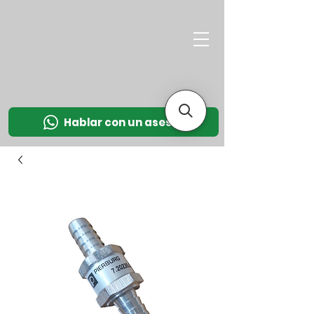
M
OT
CO
L
Hablar con un asesor