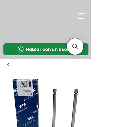
M
OT
CO
L
Hablar con un asesor