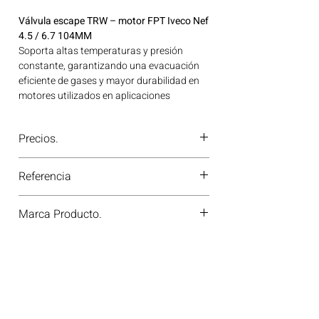
Válvula escape TRW – motor FPT Iveco Nef
4.5 / 6.7 104MM
Soporta altas temperaturas y presión
constante, garantizando una evacuación
eficiente de gases y mayor durabilidad en
motores utilizados en aplicaciones
comerciales e industriales. Ideal para
aplicaciones en maquinaria agrícola,
Precios.
construcción, minería y generación de
energía disponible en Bogotá, Colombia.
¿Tienes dudas o no te deja comprar?
Consíguelo ahora en Motores Colombia.
Referencia
Contáctanos al
PBX 310 418 0594
—
nuestros asesores te confirmarán
105-35633
disponibilidad, precios y descuentos
Marca Producto.
especiales. ¡En Motores Colombia siempre
hay una solución diésel para ti!
TRW GERMANY