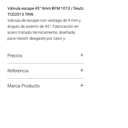
Válvula escape 45° 9mm BFM 1013 / Deutz
TCD2013 TRW
Válvula de escape con vástago de 9 mm y
ángulo de asiento de 45°. Fabricación en
acero tratado térmicamente, diseñada
para resistir desgaste por calor y
garantizar una correcta evacuación de
gases bajo condiciones severas. Ideal para
Precios.
aplicaciones en maquinaria agrícola,
construcción, minería y generación de
¿Tienes dudas o no te deja comprar?
energía disponible en Bogotá, Colombia.
Referencia
Contáctanos al
PBX 310 418 0594
—
Consíguelo ahora en Motores Colombia.
nuestros asesores te confirmarán
22315
disponibilidad, precios y descuentos
Marca Producto.
especiales. ¡En Motores Colombia siempre
hay una solución diésel para ti!
TRW GERMANY