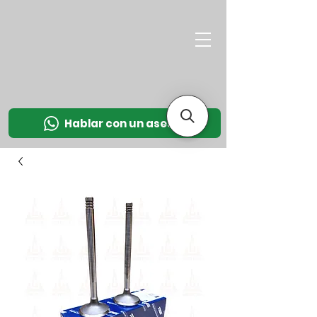
M
OT
CO
L
Hablar con un asesor