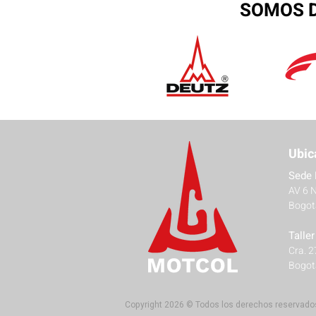
SOMOS D
Ubic
Sede 
AV 6 
Bogot
Talle
Cra. 
Bogot
Copyright 2026 © Todos los derechos reservado