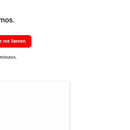
amos.
e me llamen
 minutos.