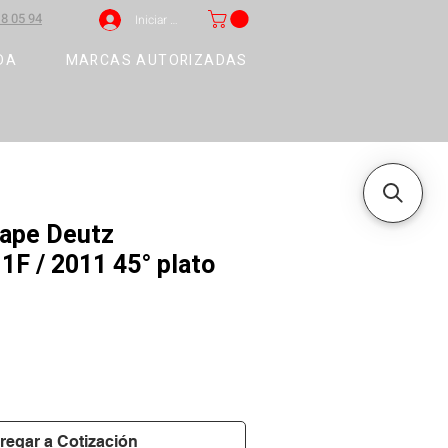
8 05 94
Iniciar sesión
DA
MARCAS AUTORIZADAS
cape Deutz
F / 2011 45° plato
regar a Cotización