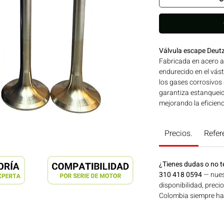
Válvula escape Deu
Fabricada en acero a
endurecido en el vás
los gases corrosivos
garantiza estanqueid
mejorando la eficie
GERMANY de reconoci
motores DEUTZ. Compa
Precios.
Refer
DEUTZ Ideal para apl
construcción, minerí
Bogotá, Colombia. C
¿Tienes dudas o no t
310 418 0594
— nues
disponibilidad, preci
Colombia siempre hay 