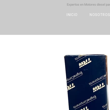
Expertos en Motores díesel p
M
OT
CO
L
INICIO
NOSOTRO