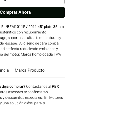
Comprar Ahora
tz FL/BFM1011F / 2011 45° plato 35mm
ustenítico con recubrimiento
tago, soporta las altas temperaturas y
 del escape. Su diseño de cara cónica
ad perfecta reduciendo emisiones y
ncia del motor. Marca homologada TRW
da calidad, avalada para su uso en
tibilidad: SERIES 1011-2011 | Línea:
encia
Marca Producto.
icaciones en maquinaria agrícola,
a y generación de energía disponible en
onsíguelo ahora en Motores Colombia.
e deja comprar?
Contáctanos al
PBX
tros asesores te confirmarán
os y descuentos especiales. ¡En Motores
una solución diésel para ti!