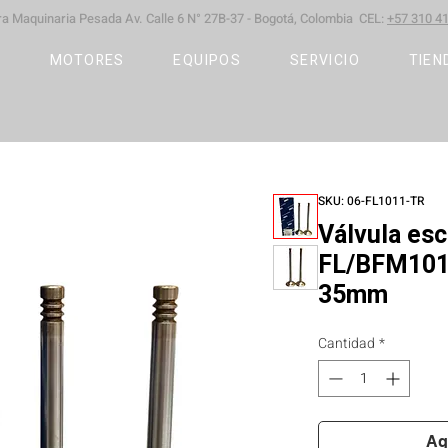
ara Maquinaria Pesada
Av. Calle 6 N° 27B-37 -
Bogotá, Colombia CEL:
+57 310 41
S
MOTORES
EQUIPOS
SERVICIO
TIEN
SKU: 06-FL1011-TR
Válvula es
FL/BFM1011
35mm
Cantidad
*
Ag