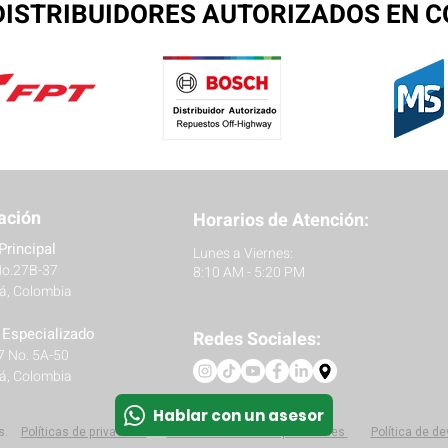
ISTRIBUIDORES AUTORIZADOS EN 
ación
Horarios de Atención:
Principal
Lunes a Viernes:
No.27B-37
8:10 AM - 5:20 PM
á, Colombia
r Especializado
Redes Sociales:
27 No. 5A-50
á, Colombia
Hablar con un asesor
s.
Políticas
de privacidad
Protección de datos personales
Política de d