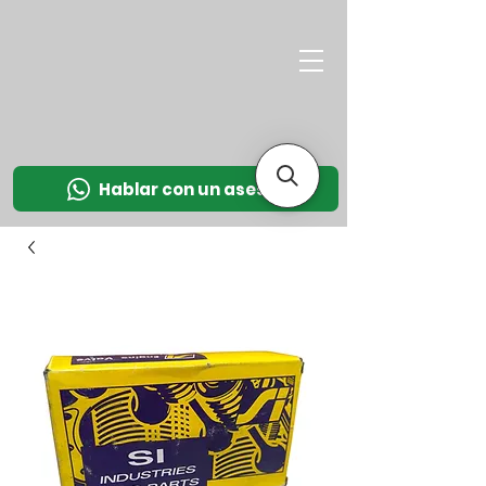
M
OT
CO
L
Hablar con un asesor