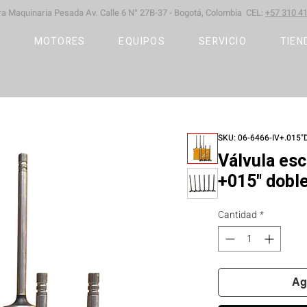
ara Maquinaria Pesada
Av. Calle 6 N° 27B-37 -
Bogotá, Colombia CEL:
+57 310 41
S
MOTORES
EQUIPOS
SERVICIO
TIEN
SKU: 06-6466-IV+.015"
Válvula es
+015" dobl
Cantidad
*
Ag