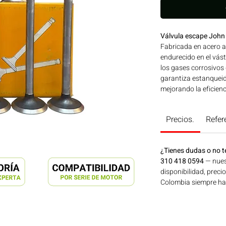
Válvula escape John
Fabricada en acero a
endurecido en el vás
los gases corrosivos
garantiza estanqueid
mejorando la eficie
de reconocida calida
JOHN DEERE. Compati
Precios.
Refer
DEERE Ideal para apl
construcción, minerí
Bogotá, Colombia. C
¿Tienes dudas o no t
310 418 0594
— nues
disponibilidad, preci
Colombia siempre hay 