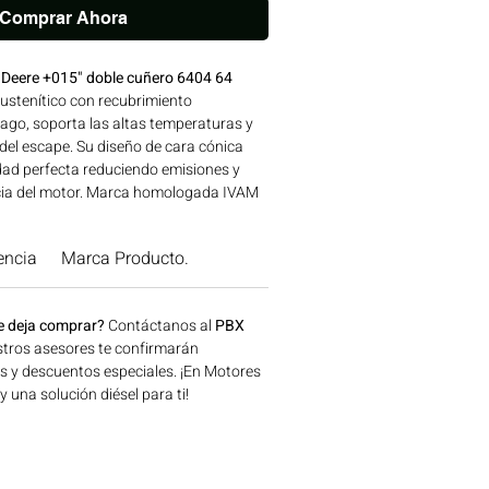
Comprar Ahora
 Deere +015" doble cuñero 6404 64
ustenítico con recubrimiento
tago, soporta las altas temperaturas y
 del escape. Su diseño de cara cónica
ad perfecta reduciendo emisiones y
ncia del motor. Marca homologada IVAM
d, avalada para su uso en motores
bilidad: SERIES 6000 | Línea: JOHN
encia
Marca Producto.
icaciones en maquinaria agrícola,
a y generación de energía disponible en
onsíguelo ahora en Motores Colombia.
e deja comprar?
Contáctanos al
PBX
tros asesores te confirmarán
os y descuentos especiales. ¡En Motores
una solución diésel para ti!