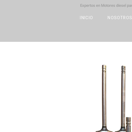
Expertos en Motores díesel p
M
OT
CO
L
INICIO
NOSOTRO