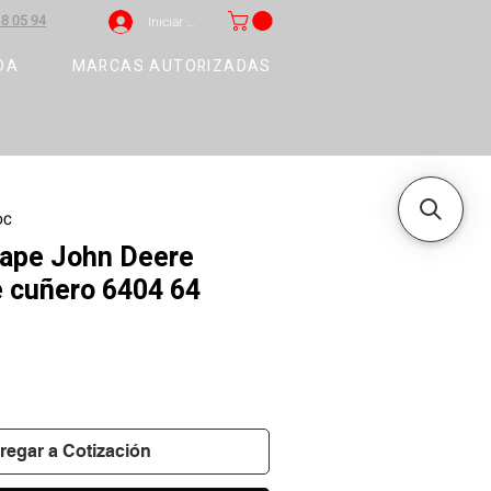
8 05 94
Iniciar sesión
DA
MARCAS AUTORIZADAS
DC
cape John Deere
e cuñero 6404 64
regar a Cotización