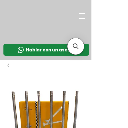
M
OT
CO
L
Hablar con un asesor