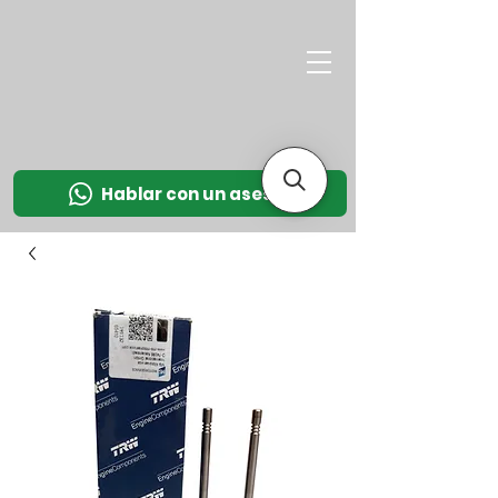
M
OT
CO
L
Hablar con un asesor