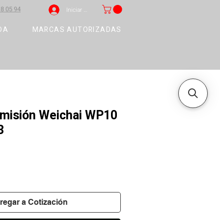
8 05 94
Iniciar sesión
DA
MARCAS AUTORIZADAS
dmisión Weichai WP10
3
regar a Cotización