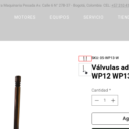
ara Maquinaria Pesada
Av. Calle 6 N° 27B-37 -
Bogotá, Colombia CEL:
+57 310 41
S
MOTORES
EQUIPOS
SERVICIO
TIEN
SKU: 05-WP13-W
Válvulas a
WP12 WP1
Cantidad
*
Ag