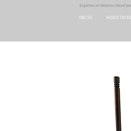
Expertos en Motores díesel p
M
OT
CO
L
INICIO
NOSOTRO