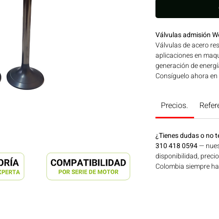
Válvulas admisión 
Válvulas de acero res
aplicaciones en maqui
generación de energí
Consíguelo ahora en
Precios.
Refer
¿Tienes dudas o no t
310 418 0594
— nues
disponibilidad, preci
Colombia siempre hay 