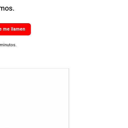
amos.
e me llamen
 minutos.