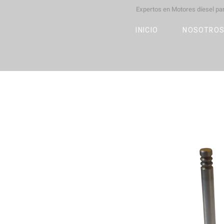
Expertos en Motores díesel p
M
OT
CO
L
INICIO
NOSOTRO