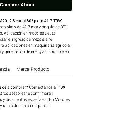
Comprar Ahora
M2012 3 canal 30º plato 41.7 TRW
con plato de 41.7 mm y ángulo de 30°,
es. Aplicación en motores Deutz
ar el ingreso de mezcla aire-
ara aplicaciones en maquinaria agrícola,
a y generación de energía disponible en
onsíguelo ahora en Motores Colombia.
encia
Marca Producto.
e deja comprar?
Contáctanos al
PBX
tros asesores te confirmarán
os y descuentos especiales. ¡En Motores
una solución diésel para ti!