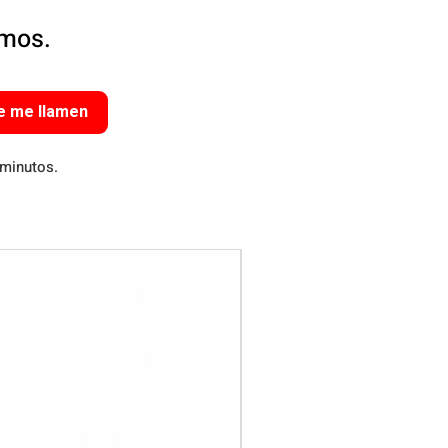
amos.
e me llamen
 minutos.