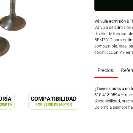
Válvula admisión BF
Válvula de admisión 
diseño de tres canal
BFM2012 para optimiz
combustible. Ideal p
construcción, minerí
Bogotá, Colombia. C
Precios.
Refer
¿Tienes dudas o no t
310 418 0594
— nues
disponibilidad, preci
Colombia siempre hay 