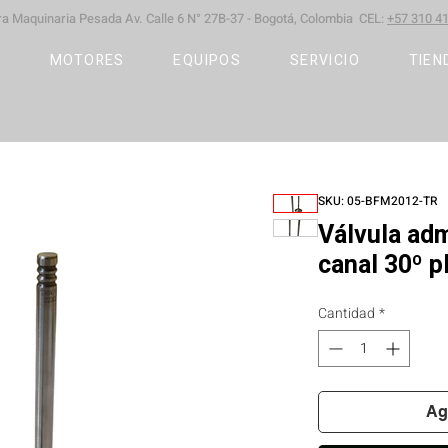
ara Maquinaria Pesada
Av. Calle 6 N° 27B-37 -
Bogotá, Colombia CEL:
+57 310 41
S
MOTORES
EQUIPOS
SERVICIO
TIEN
SKU: 05-BFM2012-TR
Válvula ad
canal 30º 
Cantidad
*
Ag