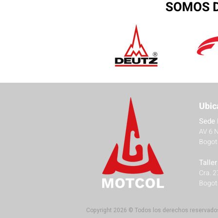
SOMOS D
Ubic
Sede 
AV 6 
Bogot
Talle
Cra. 
Bogot
Copyright 2026 © Todos los derechos reservado