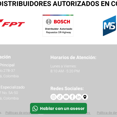
ISTRIBUIDORES AUTORIZADOS EN 
ación
Horarios de Atención:
Principal
Lunes a Viernes:
No.27B-37
8:10 AM - 5:20 PM
á, Colombia
r Especializado
Redes Sociales:
27 No. 5A-50
á, Colombia
Hablar con un asesor
s.
Políticas
de privacidad
Protección de datos personales
Política de d