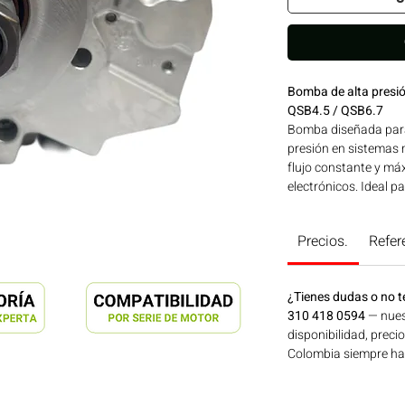
Bomba de alta pres
QSB4.5 / QSB6.7
Bomba diseñada para
presión en sistemas
flujo constante y m
electrónicos. Ideal p
construcción, minerí
Bogotá, Colombia. C
Precios.
Refer
¿Tienes dudas o no t
310 418 0594
— nues
disponibilidad, preci
Colombia siempre hay 