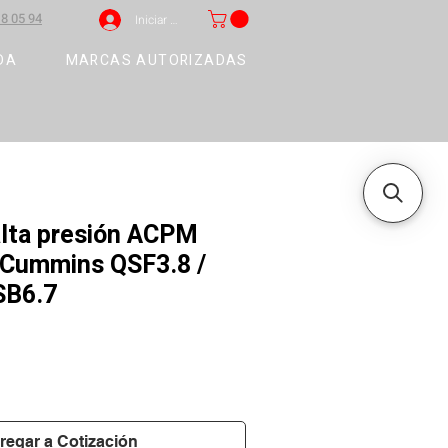
8 05 94
Iniciar sesión
DA
MARCAS AUTORIZADAS
lta presión ACPM
 Cummins QSF3.8 /
SB6.7
regar a Cotización