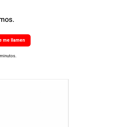
amos.
e me llamen
 minutos.