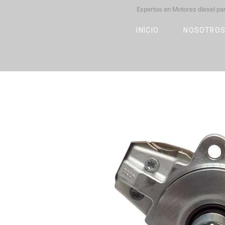
Expertos en Motores díesel p
M
OT
CO
L
INICIO
NOSOTRO