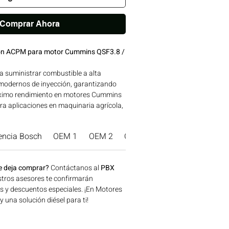
Comprar Ahora
ión ACPM para motor Cummins QSF3.8 /
 suministrar combustible a alta
 modernos de inyección, garantizando
áximo rendimiento en motores Cummins
ara aplicaciones en maquinaria agrícola,
a y generación de energía disponible en
onsíguelo ahora en Motores Colombia.
encia Bosch
OEM 1
OEM 2
OEM 3
Marca Producto.
e deja comprar?
Contáctanos al
PBX
tros asesores te confirmarán
os y descuentos especiales. ¡En Motores
una solución diésel para ti!