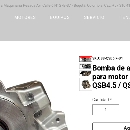
ara Maquinaria Pesada
Av. Calle 6 N° 27B-37 -
Bogotá, Colombia CEL:
+57 310 41
S
MOTORES
EQUIPOS
SERVICIO
TIEN
SKU: 88-QSB6.7-B1
Bomba de a
para motor
QSB4.5 / Q
Cantidad
*
Ag