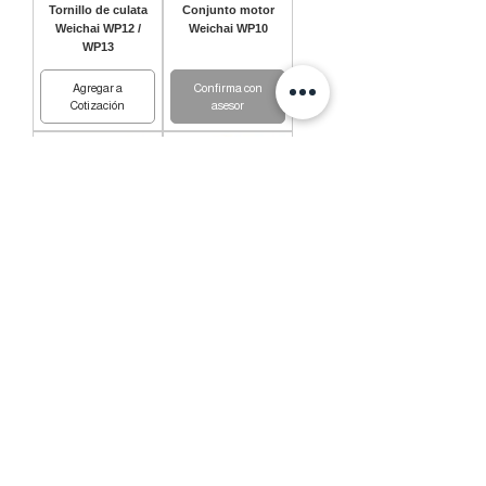
Tornillo de culata
Conjunto motor
Weichai WP12 /
Weichai WP10
WP13
Agregar a
Confirma con
Cotización
asesor
Pistón sin anillos
Pistón sin anillos
Weichai D226B 3
Weichai WD615
cilindros
cámara 75 mm
Agregar a
Agregar a
Cotización
Cotización