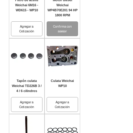
Filtro de aceite
Motor diésel
Weichai 6M16 -
Weichai
WD615 - WP10
WP4B70E201 94 HP
1800 RPM
Agregar a
Confirma con
Cotización
asesor
Tapón culata
Culata Weichai
Weichai TD226B 3 /
WP10
4 / 6 cilindros
Agregar a
Agregar a
Cotización
Cotización