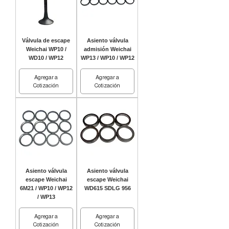
Válvula de escape
Asiento válvula
Weichai WP10 /
admisión Weichai
WD10 / WP12
WP13 / WP10 / WP12
Agregar a
Agregar a
Cotización
Cotización
Asiento válvula
Asiento válvula
escape Weichai
escape Weichai
6M21 / WP10 / WP12
WD615 SDLG 956
/ WP13
Agregar a
Agregar a
Cotización
Cotización