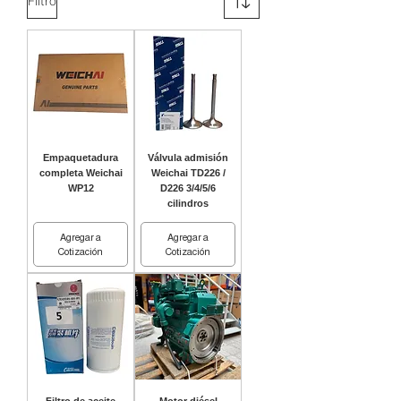
Filtro
Empaquetadura
Válvula admisión
completa Weichai
Weichai TD226 /
WP12
D226 3/4/5/6
cilindros
Agregar a
Agregar a
Cotización
Cotización