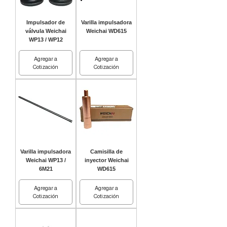
Impulsador de
Varilla impulsadora
válvula Weichai
Weichai WD615
WP13 / WP12
Agregar a
Agregar a
Cotización
Cotización
Varilla impulsadora
Camisilla de
Weichai WP13 /
inyector Weichai
6M21
WD615
Agregar a
Agregar a
Cotización
Cotización