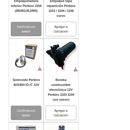
Empaquetadura
Empaque tapa
inferior Perkins 1104
repartición Perkins
(RE/RG/RJ/RR)
1103 / 1104 / 1106
curvo
Confirma con
Agregar a
asesor
Cotización
Solenoide Perkins
Bomba
403/404 /D /C 12V
combustible
electrónica 12V
Perkins 1103 1104
con sensor
Confirma con
Agregar a
asesor
Cotización