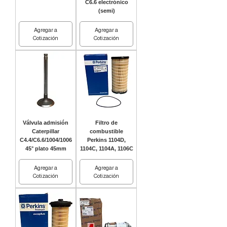
C6.6 electrónico
(semi)
Agregar a
Agregar a
Cotización
Cotización
Válvula admisión
Filtro de
Caterpillar
combustible
C4.4/C6.6/1004/1006
Perkins 1104D,
45° plato 45mm
1104C, 1104A, 1106C
Agregar a
Agregar a
Cotización
Cotización