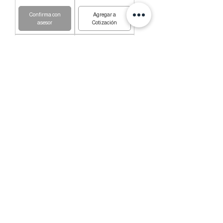
Confirma con
Agregar a
asesor
Cotización
Pistón anillado 105
Filtro de aceite
MM Perkins
Perkins serie 400
1103/1104
Agregar a
Agregar a
Cotización
Cotización
1
/
3