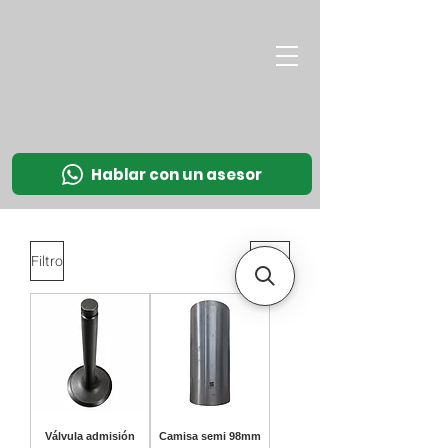
M
OT
CO
L
Hablar con un asesor
Filtro
Válvula admisión
Camisa semi 98mm