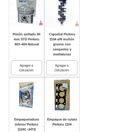
Pistón anillado 84
Cigüeñal Perkins
mm STD Perkins
1104 a/N muñón
403–404 Natural
grueso con
casquetes y
medialunas
Agregar a
Agregar a
Cotización
Cotización
Empaquetadura
Empaque de culata
inferior Perkins
Perkins 1104
1104C–44TA