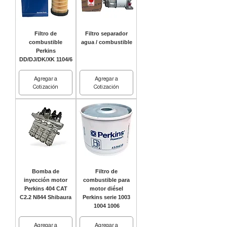
Filtro de
Filtro separador
combustible
agua / combustible
Perkins
DD/DJ/DK/XK 1104/6
Agregar a
Agregar a
Cotización
Cotización
Bomba de
Filtro de
inyección motor
combustible para
Perkins 404 CAT
motor diésel
C2.2 N844 Shibaura
Perkins serie 1003
1004 1006
Agregar a
Agregar a