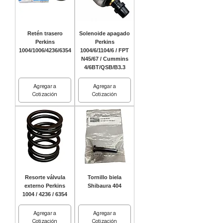
Retén trasero
Solenoide apagado
Perkins
Perkins
1004/1006/4236/6354
1004/6/1104/6 / FPT
N45/67 / Cummins
4/6BT/QSB/B3.3
Agregar a
Agregar a
Cotización
Cotización
Resorte válvula
Tornillo biela
externo Perkins
Shibaura 404
1004 / 4236 / 6354
Agregar a
Agregar a
Cotización
Cotización