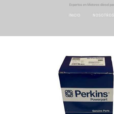
Expertos en Motores díesel p
M
OT
CO
L
INICIO
NOSOTRO