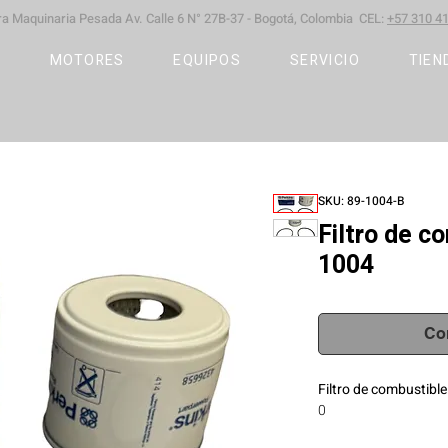
ara Maquinaria Pesada
Av. Calle 6 N° 27B-37 -
Bogotá, Colombia CEL:
+57 310 41
S
MOTORES
EQUIPOS
SERVICIO
TIEN
SKU: 89-1004-B
Filtro de c
1004
Co
Filtro de combustibl
0