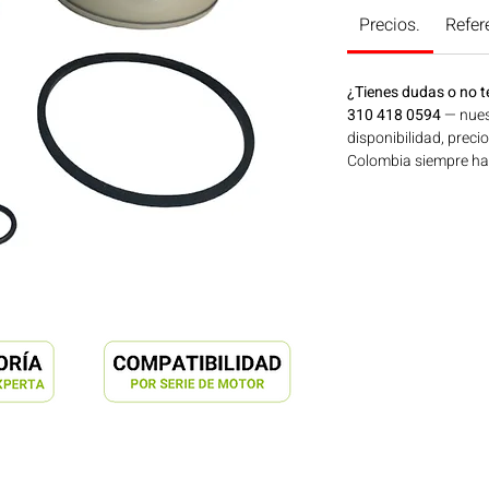
Precios.
Refer
¿Tienes dudas o no t
310 418 0594
— nues
disponibilidad, preci
Colombia siempre hay 