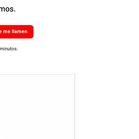
amos.
e me llamen
 minutos.