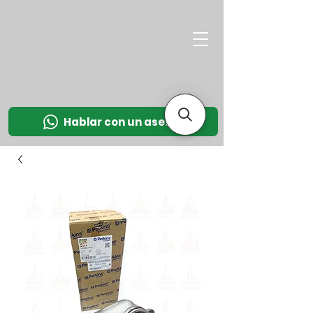
M
OT
CO
L
Hablar con un asesor