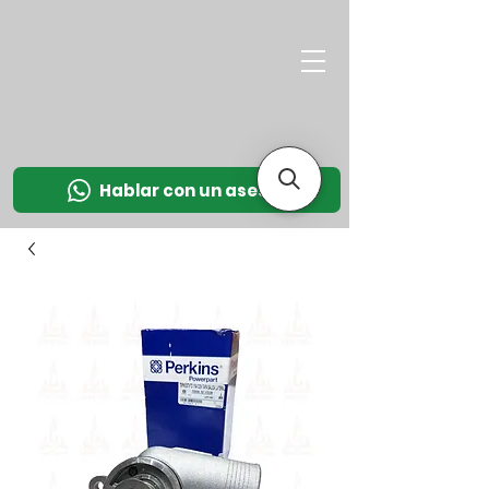
M
OT
CO
L
Hablar con un asesor