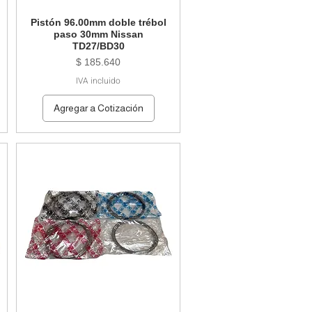
Pistón 96.00mm doble trébol
paso 30mm Nissan
TD27/BD30
Precio
$ 185.640
IVA incluido
Agregar a Cotización