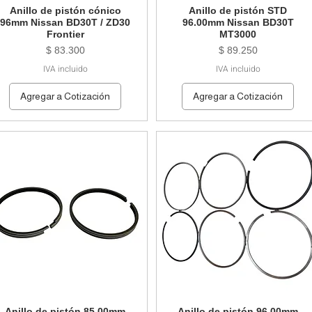
Anillo de pistón cónico
Anillo de pistón STD
96mm Nissan BD30T / ZD30
96.00mm Nissan BD30T
Frontier
MT3000
Precio
Precio
$ 83.300
$ 89.250
IVA incluido
IVA incluido
Agregar a Cotización
Agregar a Cotización
Anillo de pistón 85.00mm
Anillo de pistón 96.00mm