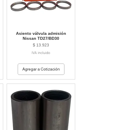
Asiento válvula admisión
Nissan TD27/BD30
Precio
$ 13.923
IVA incluido
Agregar a Cotización