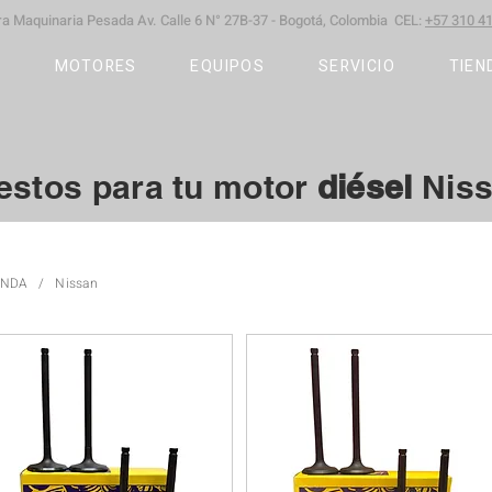
ara Maquinaria Pesada
Av. Calle 6 N° 27B-37 -
Bogotá, Colombia CEL:
+57 310 41
S
MOTORES
EQUIPOS
SERVICIO
TIEN
estos para tu motor
diésel
Nis
ENDA
/
Nissan