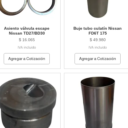
Asiento válvula escape
Buje tubo culatín Nissan
Nissan TD27/BD30
FD6T 175
Precio
Precio
$ 16.065
$ 49.980
IVA incluido
IVA incluido
Agregar a Cotización
Agregar a Cotización