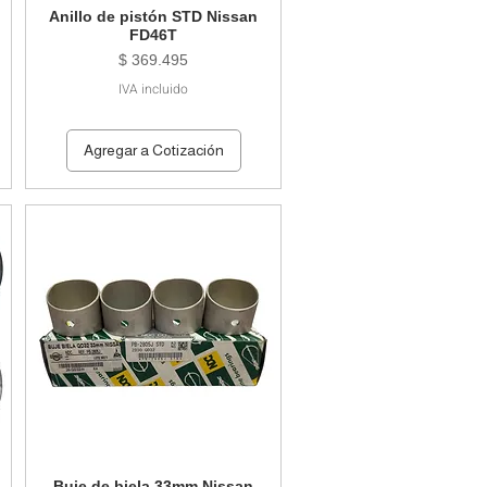
Anillo de pistón STD Nissan
FD46T
Precio
$ 369.495
IVA incluido
Agregar a Cotización
Buje de biela 33mm Nissan