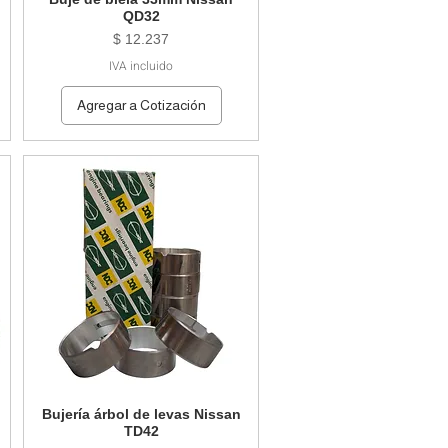
QD32
Precio
$ 12.237
IVA incluido
Agregar a Cotización
Bujería árbol de levas Nissan
TD42