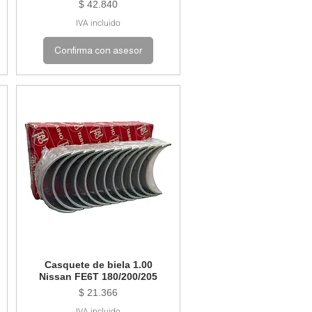
Precio
$ 42.840
IVA incluido
Confirma con asesor
Casquete de biela 1.00
Nissan FE6T 180/200/205
Precio
$ 21.366
IVA incluido