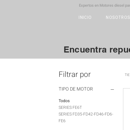
Expertos en Motores díesel p
M
OT
CO
L
INICIO
NOSOTRO
Encuentra repu
Filtrar por
TI
TIPO DE MOTOR
Todos
SERIES FE6T
SERIES FD35-FD42-FD46-FD6-
FE6