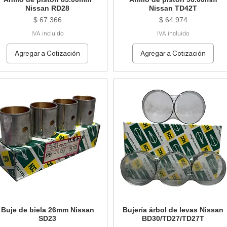
Nissan RD28
Nissan TD42T
Precio
Precio
$ 67.366
$ 64.974
IVA incluido
IVA incluido
Agregar a Cotización
Agregar a Cotización
Buje de biela 26mm Nissan
Bujería árbol de levas Nissan
SD23
BD30/TD27/TD27T