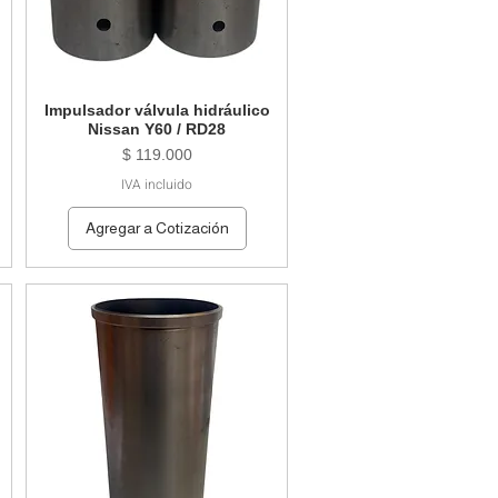
Impulsador válvula hidráulico
Nissan Y60 / RD28
Precio
$ 119.000
IVA incluido
Agregar a Cotización