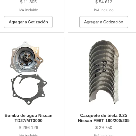
Precio
Precio
$ 11.305
$ 54.612
IVA incluido
IVA incluido
Agregar a Cotización
Agregar a Cotización
Bomba de agua Nissan
Casquete de biela 0.25
TD27/MT3000
Nissan FE6T 180/200/205
Precio
Precio
$ 286.126
$ 29.750
IVA incluido
IVA incluido