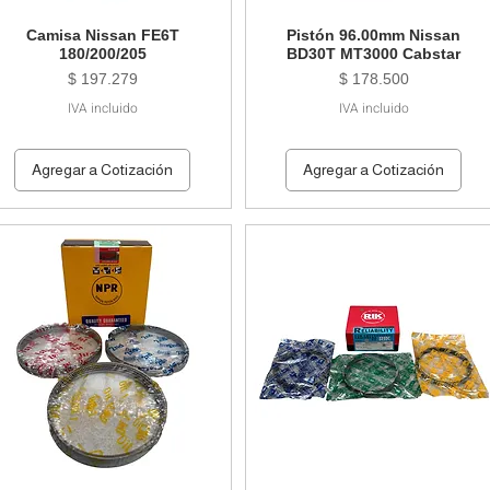
Camisa Nissan FE6T
Pistón 96.00mm Nissan
180/200/205
BD30T MT3000 Cabstar
Precio
Precio
$ 197.279
$ 178.500
IVA incluido
IVA incluido
Agregar a Cotización
Agregar a Cotización