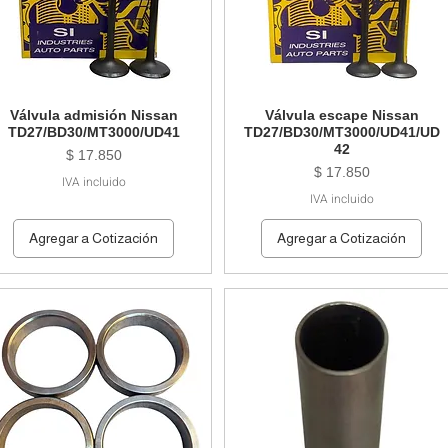
Válvula admisión Nissan
Válvula escape Nissan
TD27/BD30/MT3000/UD41
TD27/BD30/MT3000/UD41/UD
42
Precio
$ 17.850
Precio
$ 17.850
IVA incluido
IVA incluido
Agregar a Cotización
Agregar a Cotización