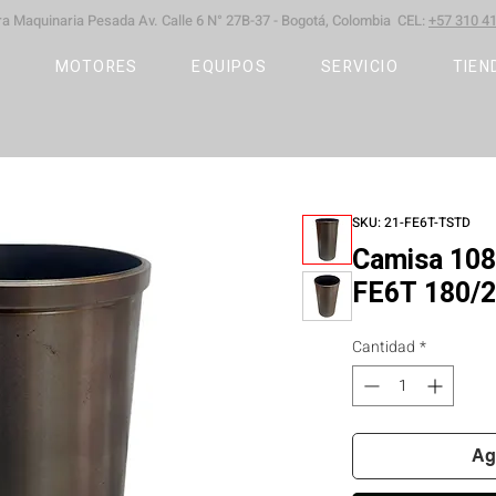
ara Maquinaria Pesada
Av. Calle 6 N° 27B-37 -
Bogotá, Colombia CEL:
+57 310 41
S
MOTORES
EQUIPOS
SERVICIO
TIEN
SKU: 21-FE6T-TSTD
Camisa 10
FE6T 180/
Cantidad
*
Ag