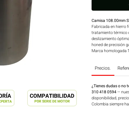
Camisa 108.00mm S
Fabricada en hierro f
tratamiento térmico 
deslizamiento óptima p
honed de precisión ga
Marca homologada TP
su uso en motores N
Línea: NISSAN Ideal 
Precios.
Refer
agrícola, construcció
disponible en Bogotá
Motores Colombia.
¿Tienes dudas o no t
310 418 0594
— nues
disponibilidad, preci
Colombia siempre hay 