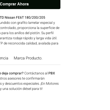
Comprar Ahora
TD Nissan FE6T 180/200/205
undido con grafito lamelar especial y
controlado, proporciona la superficie de
ara los anillos del pistón. Su perfil
rantiza rodaje rápido y larga vida útil.
 de reconocida calidad, avalada para
ISSAN. Compatibilidad: SERIES FE6T |
para aplicaciones en maquinaria
encia
Marca Producto.
n, minería y generación de energía
, Colombia. Consíguelo ahora en
e deja comprar?
Contáctanos al
PBX
tros asesores te confirmarán
os y descuentos especiales. ¡En Motores
una solución diésel para ti!