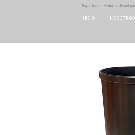
Expertos en Motores díesel p
M
OT
CO
L
INICIO
NOSOTRO