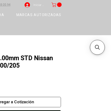
8 05 94
Iniciar sesión
DA
MARCAS AUTORIZADAS
8.00mm STD Nissan
200/205
regar a Cotización