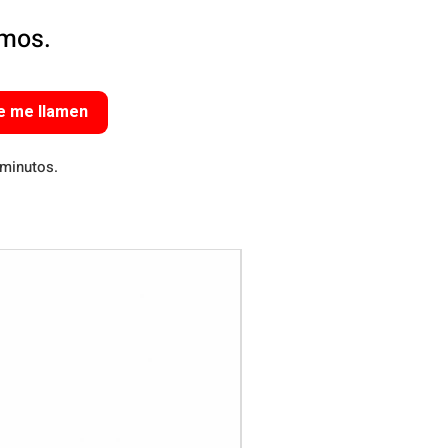
amos.
e me llamen
 minutos.