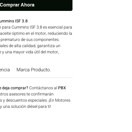
Comprar Ahora
ummins ISF 3.8
 para Cummins ISF 3.8 es esencial para
aceite óptimo en el motor, reduciendo la
te prematuro de sus componentes.
ales de alta calidad, garantiza un
 y una mayor vida útil del motor,
s de trabajo exigentes. Ideal para
naria agrícola, construcción, minería y
encia
Marca Producto.
a disponible en Bogotá, Colombia.
 Motores Colombia.
e deja comprar?
Contáctanos al
PBX
tros asesores te confirmarán
os y descuentos especiales. ¡En Motores
una solución diésel para ti!