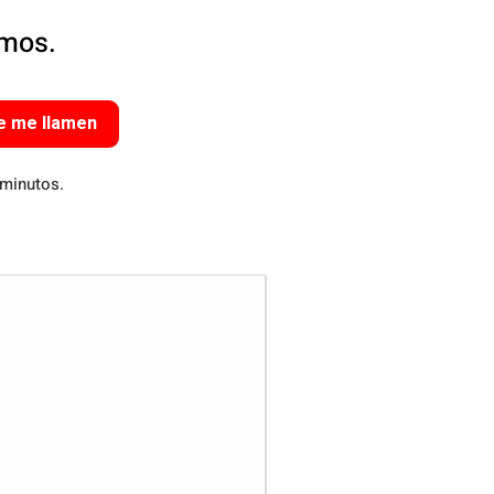
amos.
e me llamen
 minutos.