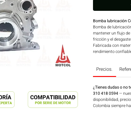
Bomba lubricación C
Bomba de lubricación
mantener un flujo de 
fricción y el desgas
Fabricada con materi
rendimiento confiable
incluso en condicione
aplicaciones en maqui
Precios.
Refer
generación de energí
Consíguelo ahora en
¿Tienes dudas o no t
310 418 0594
— nues
disponibilidad, preci
Colombia siempre hay 