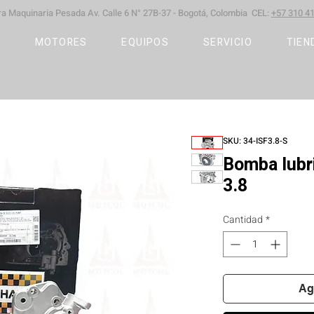
ara Maquinaria Pesada
Av. Calle 6 N° 27B-37 -
Bogotá, Colombia CEL:
+57 310 41
S
MOTORES
EQUIPOS
SERVICIO
TIEN
SKU: 34-ISF3.8-S
Bomba lubr
3.8
Cantidad
*
Ag