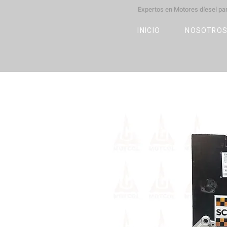
Expertos en Motores díesel p
M
OT
CO
L
INICIO
NOSOTRO