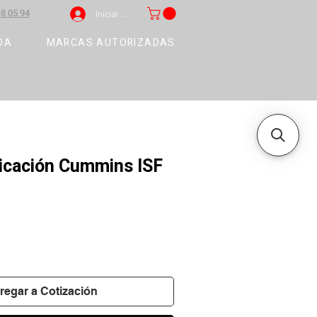
8 05 94
Iniciar sesión
DA
MARCAS AUTORIZADAS
icación Cummins ISF
regar a Cotización