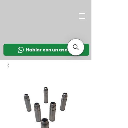
M
OT
CO
L
Hablar con un asesor