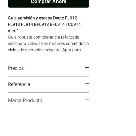
Comprar Ahora
Guía admisión y escape Deutz FL912
FL913 FL914 BFL913 BFL914 TCD914
d.ex 1
Guía robusta con tolerancia reforzada,
ideal para válvulas en motores sometidos a
ciclos de operación exigente. Apta para
versiones turboalimentadas. Ideal para
aplicaciones en maquinaria agrícola,
Precios.
construcción, minería y generación de
energía disponible en Bogotá, Colombia.
¿Tienes dudas o no te deja comprar?
Consíguelo ahora en Motores Colombia.
Referencia
Contáctanos al
PBX 310 418 0594
—
nuestros asesores te confirmarán
81-22115
disponibilidad, precios y descuentos
Marca Producto.
especiales. ¡En Motores Colombia siempre
hay una solución diésel para ti!
TRW GERMANY