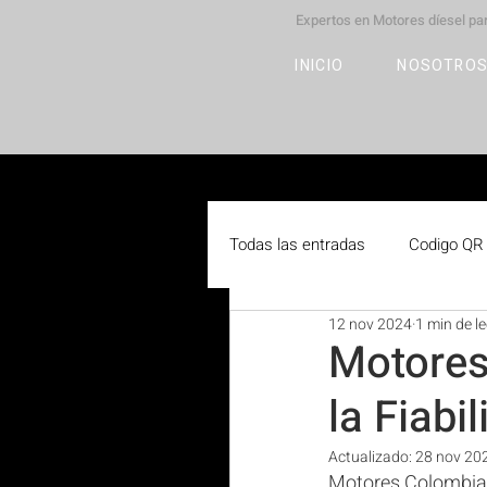
Expertos en Motores díesel p
M
OT
CO
L
INICIO
NOSOTRO
Todas las entradas
Codigo QR
12 nov 2024
1 min de l
Motores
la Fiabi
Actualizado:
28 nov 20
Motores Colombia 