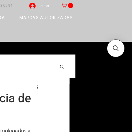
8 05 94
Iniciar sesión
DA
MARCAS AUTORIZADAS
cia de
homologados y 