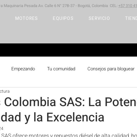
ara Maquinaria Pesada
Av. Calle 6 N° 27B-37 -
Bogotá, Colombia CEL:
+57 310 41
S
MOTORES
EQUIPOS
SERVICIO
TIEN
Empezando
Tu comunidad
Consejos para bloguear
ectura
 Colombia SAS: La Poten
lidad y la Excelencia
24
SAS ofrece motores y repuestos diésel de alta calidad, 