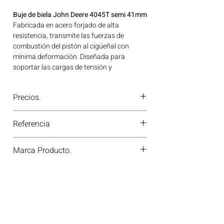
Buje de biela John Deere 4045T semi 41mm
Fabricada en acero forjado de alta
resistencia, transmite las fuerzas de
combustión del pistón al cigüeñal con
mínima deformación. Diseñada para
soportar las cargas de tensión y
compresión cíclicas sin fatiga prematura.
Marca homologada KS GERMANY de
Precios.
reconocida calidad, avalada para su uso en
motores JOHN DEERE. Compatibilidad:
¿Tienes dudas o no te deja comprar?
SERIES 4248-4203-4212-4236 | Línea:
Referencia
Contáctanos al
PBX 310 418 0594
—
JOHN DEERE Ideal para aplicaciones en
nuestros asesores te confirmarán
maquinaria agrícola, construcción, minería
77960690
disponibilidad, precios y descuentos
Marca Producto.
y generación de energía disponible en
especiales. ¡En Motores Colombia siempre
Bogotá, Colombia. Consíguelo ahora en
hay una solución diésel para ti!
KS GERMANY
Motores Colombia.