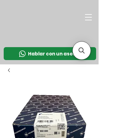
M
OT
CO
L
Hablar con un asesor