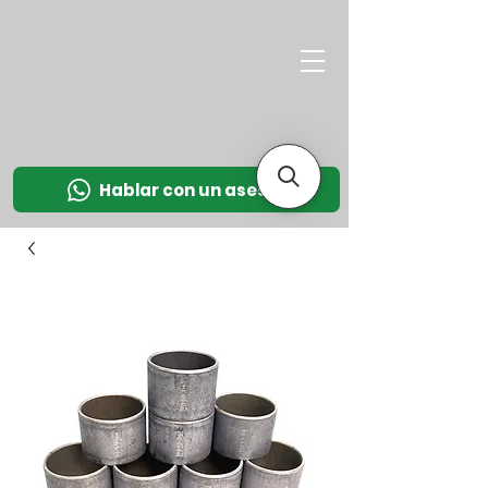
M
OT
CO
L
Hablar con un asesor