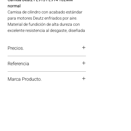
normal
Camisa de cilindro con acabado estándar
para motores Deutz enfriados por aire.
Material de fundición de alta dureza con
excelente resistencia al desgaste, diseñada
para ciclos de trabajo intensos. Ideal para
aplicaciones en maquinaria agrícola,
Precios.
construcción, minería y generación de
energía disponible en Bogotá, Colombia.
¿Tienes dudas o no te deja comprar?
Consíguelo ahora en Motores Colombia.
Referencia
Contáctanos al
PBX 310 418 0594
—
nuestros asesores te confirmarán
040110913001
disponibilidad, precios y descuentos
Marca Producto.
especiales. ¡En Motores Colombia siempre
hay una solución diésel para ti!
OE GERMANY