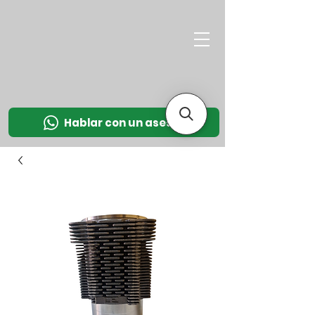
M
OT
CO
L
Hablar con un asesor