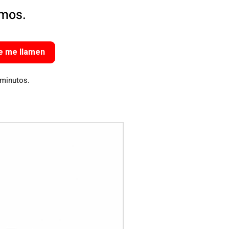
amos.
e me llamen
 minutos.