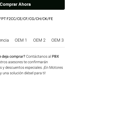
Comprar Ahora
l FPT F2CC/CE/CF/CG/CH/CK/FE
encia
OEM 1
OEM 2
OEM 3
Marca Producto.
e deja comprar?
Contáctanos al
PBX
tros asesores te confirmarán
os y descuentos especiales. ¡En Motores
una solución diésel para ti!