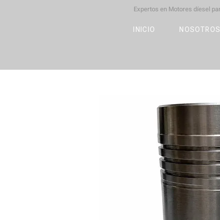
Expertos en Motores díesel p
M
OT
CO
L
INICIO
NOSOTRO