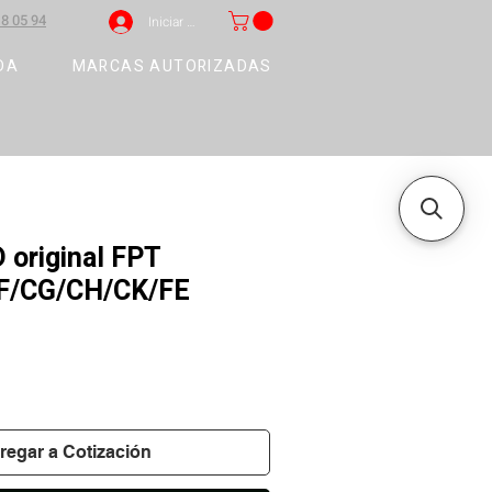
8 05 94
Iniciar sesión
DA
MARCAS AUTORIZADAS
 original FPT
F/CG/CH/CK/FE
regar a Cotización