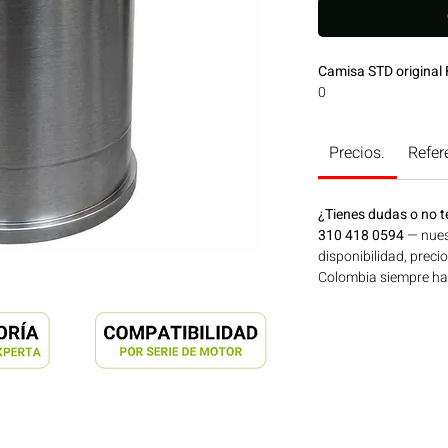
Camisa STD origina
0
Precios.
Refer
¿Tienes dudas o no t
310 418 0594
— nues
disponibilidad, preci
Colombia siempre hay 