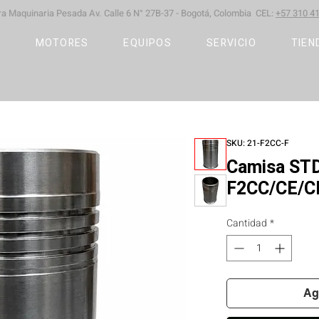
ara Maquinaria Pesada
Av. Calle 6 N° 27B-37 -
Bogotá, Colombia CEL:
+57 310 41
S
MOTORES
EQUIPOS
SERVICIO
TIEN
SKU: 21-F2CC-F
Camisa STD
F2CC/CE/C
Cantidad
*
Ag