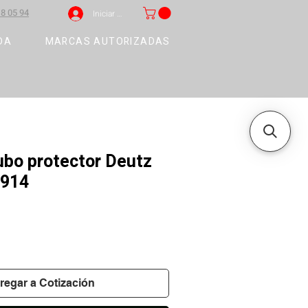
8 05 94
Iniciar sesión
DA
MARCAS AUTORIZADAS
ubo protector Deutz
/914
regar a Cotización