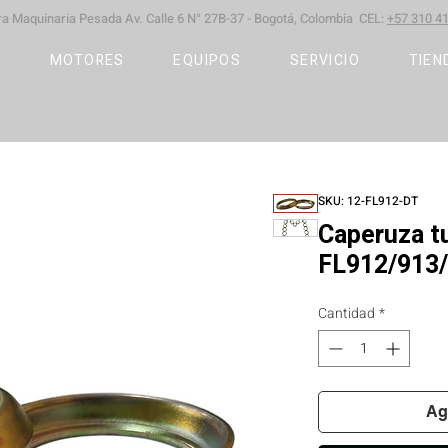
ara Maquinaria Pesada
Av. Calle 6 N° 27B-37 -
Bogotá, Colombia CEL:
+57 310 41
S
MOTORES
EQUIPOS
SERVICIO
TIEN
SKU: 12-FL912-DT
Caperuza t
FL912/913
Cantidad
*
Ag