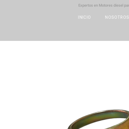
Expertos en Motores díesel p
M
OT
CO
L
INICIO
NOSOTRO