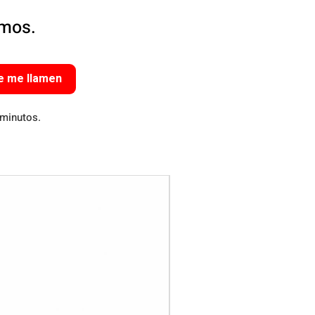
amos.
e me llamen
 minutos.