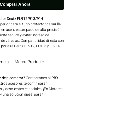
Comprar Ahora
ector Deutz FL912/913/914
perior para el tubo protector de varilla
 en acero estampado de alta precisión
uste seguro y evitar ingreso de
 de válvulas. Compatibilidad directa con
 por aire Deutz FL912, FL913 y FL914.
es en maquinaria agrícola,
a y generación de energía disponible en
encia
Marca Producto.
onsíguelo ahora en Motores Colombia.
e deja comprar?
Contáctanos al
PBX
tros asesores te confirmarán
os y descuentos especiales. ¡En Motores
una solución diésel para ti!