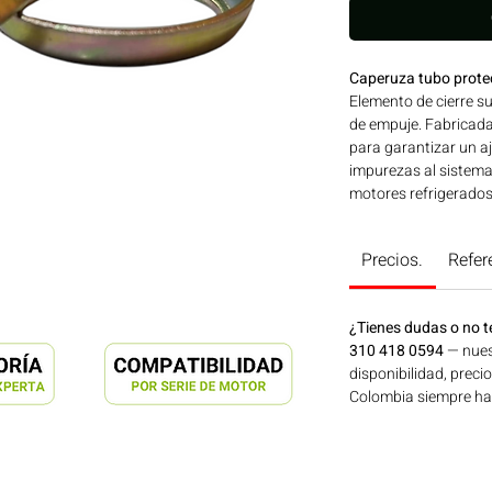
Caperuza tubo prot
Elemento de cierre su
de empuje. Fabricada
para garantizar un aj
impurezas al sistema
motores refrigerados
Ideal para aplicacion
construcción, minerí
Precios.
Refer
Bogotá, Colombia. C
¿Tienes dudas o no t
310 418 0594
— nues
disponibilidad, preci
Colombia siempre hay 