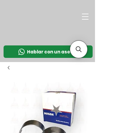
M
OT
CO
L
Hablar con un asesor