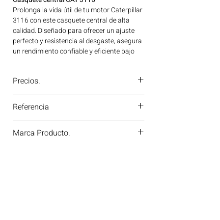
Prolonga la vida útil de tu motor Caterpillar
3116 con este casquete central de alta
calidad. Diseñado para ofrecer un ajuste
perfecto y resistencia al desgaste, asegura
un rendimiento confiable y eficiente bajo
las más altas exigencias. ¡Garantiza la
durabilidad de tu equipo con piezas de
Precios.
confianza! Ideal para aplicaciones en
maquinaria agrícola, construcción, minería
¿Tienes dudas o no te deja comprar?
y generación de energía disponible en
Referencia
Contáctanos al
PBX 310 418 0594
—
Bogotá, Colombia. Consíguelo ahora en
nuestros asesores te confirmarán
Motores Colombia.
2124893
disponibilidad, precios y descuentos
Marca Producto.
especiales. ¡En Motores Colombia siempre
hay una solución diésel para ti!
CAT