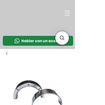
M
OT
CO
L
Hablar con un asesor