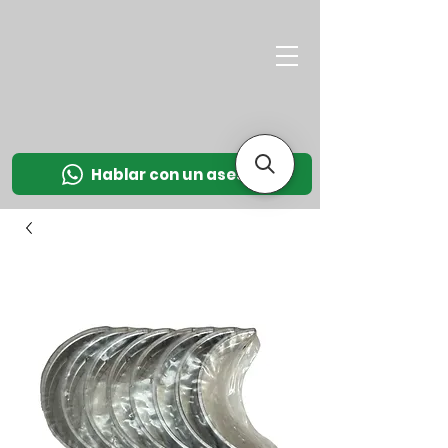
M
OT
CO
L
Hablar con un asesor