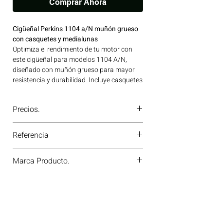
Comprar Ahora
Cigüeñal Perkins 1104 a/N muñón grueso
con casquetes y medialunas
Optimiza el rendimiento de tu motor con
este cigüeñal para modelos 1104 A/N,
diseñado con muñón grueso para mayor
resistencia y durabilidad. Incluye casquetes
y medialunas para una instalación
completa y eficiente. Ideal para restaurar la
Precios.
potencia y confiabilidad de tu equipo.
¡Garantiza la calidad y el desempeño
¿Tienes dudas o no te deja comprar?
óptimo de tu motor! Ideal para aplicaciones
Referencia
Contáctanos al
PBX 310 418 0594
—
en maquinaria agrícola, construcción,
nuestros asesores te confirmarán
minería y generación de energía disponible
ZZ90237/241
disponibilidad, precios y descuentos
Marca Producto.
en Bogotá, Colombia. Consíguelo ahora en
especiales. ¡En Motores Colombia siempre
Motores Colombia.
hay una solución diésel para ti!
PERKINS