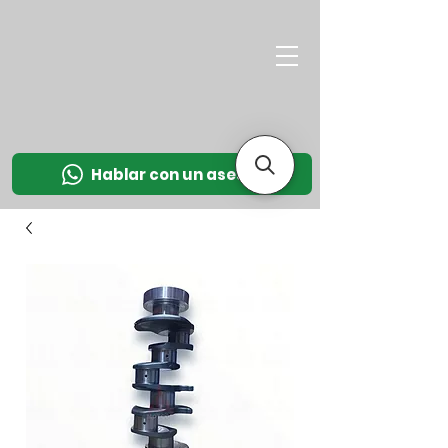
M
OT
CO
L
Hablar con un asesor