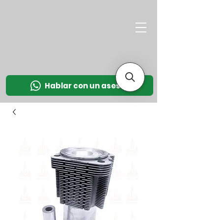
M
OT
CO
L
Hablar con un asesor