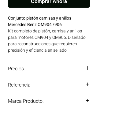
Comprar Ahora
Conjunto pistón camisas y anillos
Mercedes Benz OM904 /906
Kit completo de pistón, camisa y anillos
para motores OM904 y OM906. Diseñado
para reconstrucciones que requieren
precisión y eficiencia en sellado,
compresión y refrigeración del cilindro.
Ideal para aplicaciones en maquinaria
Precios.
agrícola, construcción, minería y
generación de energía disponible en
¿Tienes dudas o no te deja comprar?
Bogotá, Colombia. Consíguelo ahora en
Referencia
Contáctanos al
PBX 310 418 0594
—
Motores Colombia.
nuestros asesores te confirmarán
94971960
disponibilidad, precios y descuentos
Marca Producto.
especiales. ¡En Motores Colombia siempre
hay una solución diésel para ti!
KS GERMANY