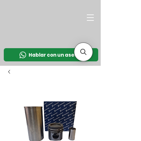
M
OT
CO
L
Hablar con un asesor