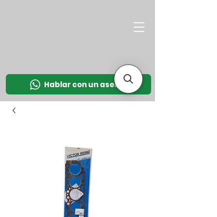
M
OT
CO
L
Hablar con un asesor